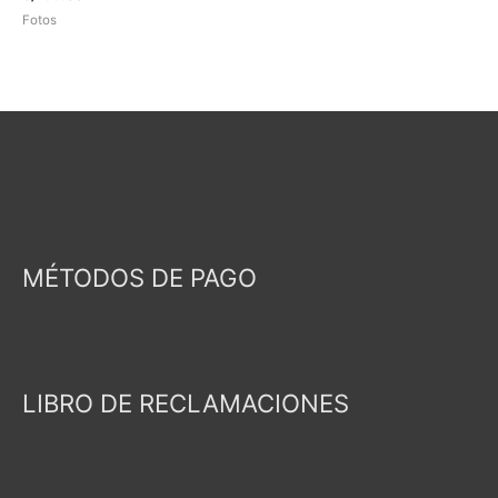
precio
original
Fotos
actual
era:
es:
S/265.00.
S/159.00.
MÉTODOS DE PAGO
LIBRO DE RECLAMACIONES