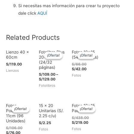
Si necesitas mas información para crear tu proyecto
dale click
AQUÍ
Related Products
Lienzo 40 x
Fotolibro Plus
Fotos 10×15
¡Oferta!
¡Oferta!
¡Oferta!
¡Oferta!
60cm
20x26cm
(54 unidades)
(24/32
El
S/
119.00
S/
66.00
páginas)
precio
El
S/
42.00
Lienzos
original
precio
S/
109.00
–
Fotos
era:
actual
S/
129.00
S/66.00.
es:
Fotolibros
S/42.00.
Fotos
15 x 20
Fotos 10×15
¡Oferta!
¡Oferta!
¡Oferta!
¡Oferta!
Polaroid 9 x
Unitarias (S/.
Pack 522
11cm (96
2.25 c/u)
El
S/
438.00
Unidades)
El
precio
S/
219.00
S/
2.25
precio
original
El
S/
106.00
Fotos
Fotos
actual
era:
El
precio
S/
76.00