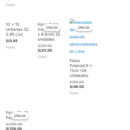
es:
S/438.00.
precio
original
Fotos
S/219.00.
actual
era:
es:
S/106.00.
S/76.00.
10 x 15
Fotos Estilo
¡Oferta!
¡Oferta!
¡Oferta!
¡Oferta!
Unitarias (S/.
Instax® (5.5
0.85 c/u)
x 8.6cm) 25
unidades
S/
0.85
El
S/
35.00
Fotos
precio
El
S/
25.00
original
precio
Fotos
era:
actual
Fotos
S/35.00.
es:
Polaroid 9 x
S/25.00.
11cm (36
Unidades)
El
S/
66.00
precio
El
S/
46.00
original
precio
Fotos
era:
actual
S/66.00.
es:
S/46.00.
Fotos 10×15
¡Oferta!
¡Oferta!
Pack 315
El
S/
265.00
El
precio
S/
159.00