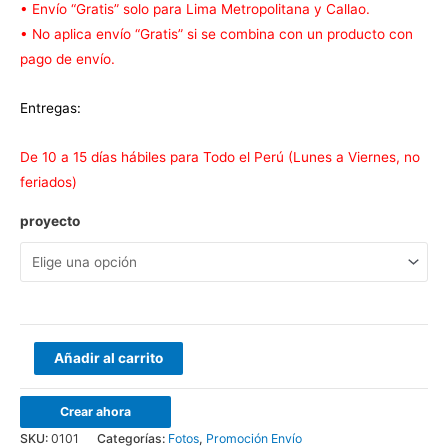
• Envío “Gratis” solo para Lima Metropolitana y Callao.
S/92.00.
S/59.00.
• No aplica envío “Gratis” si se combina con un producto con
pago de envío.
Entregas:
De 10 a 15 días hábiles para Todo el Perú (Lunes a Viernes, no
feriados)
proyecto
Fotos
Añadir al carrito
10x15
Pack
Crear ahora
108
SKU:
0101
Categorías:
Fotos
,
Promoción Envío