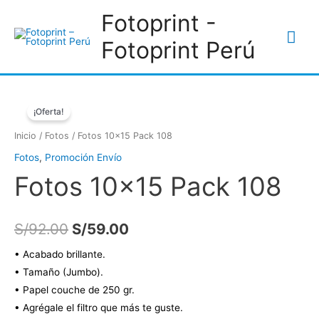
Ir
Fotoprint -
al
Me
Fotoprint Perú
contenido
prin
* ENVIO GRATIS
¡Oferta!
Inicio
/
Fotos
/ Fotos 10×15 Pack 108
Fotos
,
Promoción Envío
Fotos 10×15 Pack 108
El
El
S/
92.00
S/
59.00
precio
precio
• Acabado brillante.
• Tamaño (Jumbo).
original
actual
• Papel couche de 250 gr.
era:
es:
• Agrégale el filtro que más te guste.