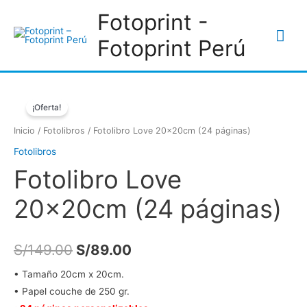
Ir
Fotoprint -
al
Me
Fotoprint Perú
contenido
prin
¡Oferta!
Inicio
/
Fotolibros
/ Fotolibro Love 20x20cm (24 páginas)
Fotolibros
Fotolibro Love
20x20cm (24 páginas)
El
El
S/
149.00
S/
89.00
precio
precio
• Tamaño 20cm x 20cm.
• Papel couche de 250 gr.
original
actual