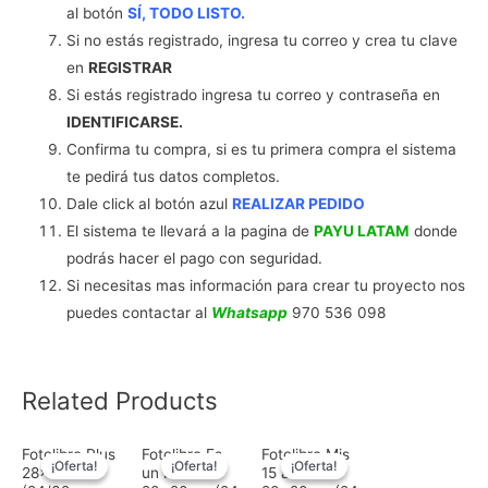
al botón
SÍ, TODO LISTO.
Si no estás registrado, ingresa tu correo y crea tu clave
en
REGISTRAR
Si estás registrado ingresa tu correo y contraseña en
IDENTIFICARSE.
Confirma tu compra, si es tu primera compra el sistema
te pedirá tus datos completos.
Dale click al botón azul
REALIZAR PEDIDO
El sistema te llevará a la pagina de
PAYU LATAM
donde
podrás hacer el pago con seguridad.
Si necesitas mas información para crear tu proyecto nos
puedes contactar al
W
hatsapp
970 536 098
Related Products
Fotolibro Plus
Fotolibro Es
Fotolibro Mis
¡Oferta!
¡Oferta!
¡Oferta!
¡Oferta!
¡Oferta!
¡Oferta!
28x28cm
un Niño
15 años