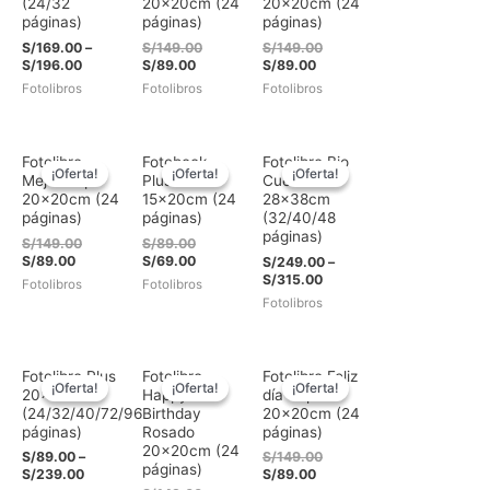
(24/32
20x20cm (24
20x20cm (24
páginas)
páginas)
páginas)
El
El
S/
169.00
–
S/
149.00
S/
149.00
El
precio
El
precio
S/
196.00
S/
89.00
S/
89.00
precio
original
precio
original
Fotolibros
Fotolibros
Fotolibros
actual
era:
actual
era:
es:
S/149.00.
es:
S/149.00.
S/89.00.
S/89.00.
Fotolibro
Fotobook
Fotolibro Bio
¡Oferta!
¡Oferta!
¡Oferta!
¡Oferta!
¡Oferta!
¡Oferta!
Mejor Papá
Plus
Cuero
20x20cm (24
15x20cm (24
28x38cm
páginas)
páginas)
(32/40/48
páginas)
El
El
S/
149.00
S/
89.00
El
precio
precio
El
S/
89.00
S/
69.00
S/
249.00
–
precio
original
original
precio
S/
315.00
Fotolibros
Fotolibros
actual
era:
era:
actual
Fotolibros
es:
S/149.00.
S/89.00.
es:
S/89.00.
S/69.00.
Fotolibro Plus
Fotolibro
Fotolibro Feliz
¡Oferta!
¡Oferta!
¡Oferta!
¡Oferta!
¡Oferta!
¡Oferta!
20x20cm
Happy
día Papá
(24/32/40/72/96
Birthday
20x20cm (24
páginas)
Rosado
páginas)
20x20cm (24
El
S/
89.00
–
S/
149.00
páginas)
El
precio
S/
239.00
S/
89.00