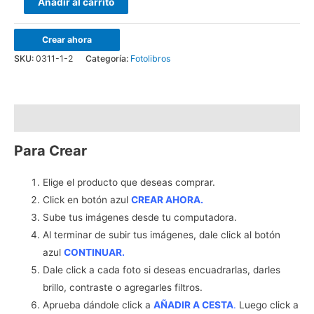
Añadir al carrito
Love
20x20cm
Crear ahora
(24
SKU:
0311-1-2
Categoría:
Fotolibros
páginas)
cantidad
Descripción
Para Crear
Elige el producto que deseas comprar.
Click en botón azul
CREAR AHORA.
Sube tus imágenes desde tu computadora.
Al terminar de subir tus imágenes, dale click al botón
azul
CONTINUAR.
Dale click a cada foto si deseas encuadrarlas, darles
brillo, contraste o agregarles filtros.
Aprueba dándole click a
AÑADIR A CESTA
.
Luego click a