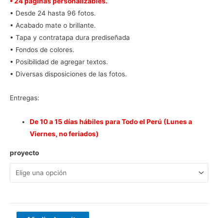
• 24 páginas personalizables.
era:
es:
• Desde 24 hasta 96 fotos.
• Acabado mate o brillante.
S/149.00.
S/89.00.
• Tapa y contratapa dura prediseñada
• Fondos de colores.
• Posibilidad de agregar textos.
• Diversas disposiciones de las fotos.
Entregas:
De 10 a 15 días hábiles para Todo el Perú (Lunes a
Viernes, no feriados)
proyecto
Fotolibro