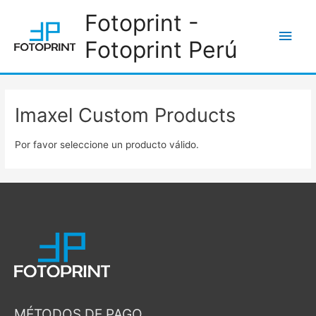
Ir
Fotoprint -
al
Men
Fotoprint Perú
contenido
princ
Imaxel Custom Products
Por favor seleccione un producto válido.
MÉTODOS DE PAGO